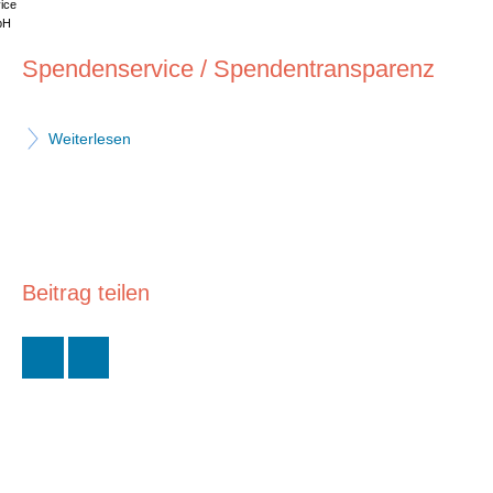
ice
bH
Spendenservice / Spendentransparenz
Weiterlesen
Beitrag teilen