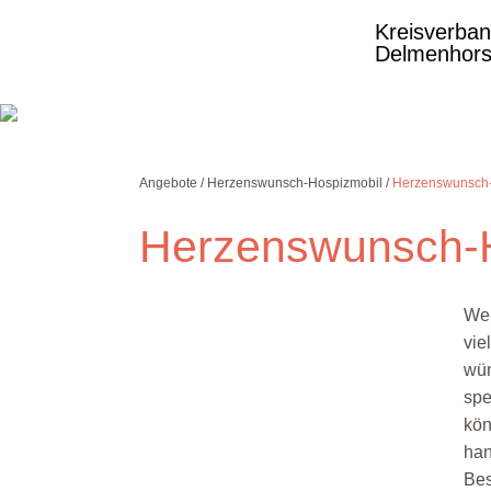
Kreisverba
Delmenhors
Angebote
Herzenswunsch-Hospizmobil
Herzenswunsch
Herzenswunsch-
Wen
Ansprechpartner
vie
Herr
wün
Florian Schulz
spe
Leitung Rettungsdienst
kön
han
Tel: 04221 98 42 940
Bes
Fax: 04221 98 42