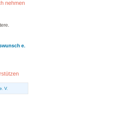
uch nehmen
tere.
nswunsch e.
rstützen
. V.