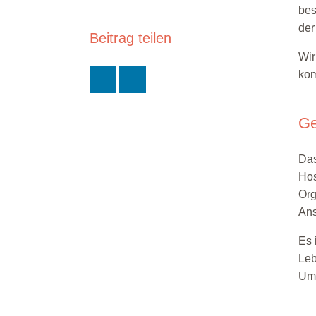
bes
958
E-Mail:
der
Beitrag teilen
florian.schulz(at)drk-
Wir
delmenhorst.de
kom
Annenheider Straße
245 a
27755 Delmenhorst
Ge
Da
Hos
Org
Ans
Es 
Leb
Ums