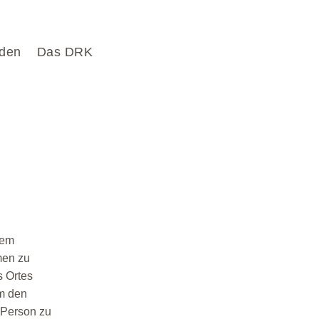
den
Das DRK
nem
men zu
 Ortes
um den
 Person zu