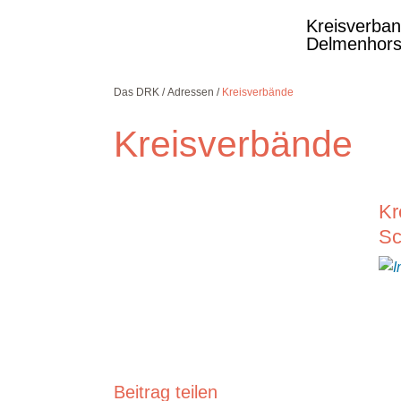
Kreisverba
Delmenhors
Das DRK
Adressen
Kreisverbände
Kreisverbände
Kostenlose DRK-
Kr
Hotline.
Wir beraten Sie
Sc
gerne.
08000
365
000
Infos für Sie
kostenfrei
rund um die Uhr
Beitrag teilen