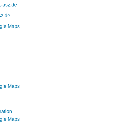
k-asz.de
sz.de
ogle Maps
ogle Maps
ration
ogle Maps