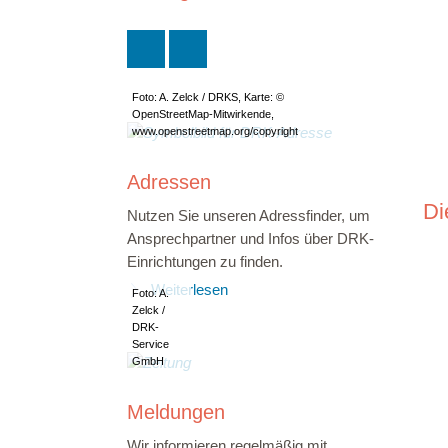
Foto: A. Zelck / DRKS, Karte: ©
OpenStreetMap-Mitwirkende,
www.openstreetmap.org/copyright
Adressen
Di
Nutzen Sie unseren Adressfinder, um
Ansprechpartner und Infos über DRK-
Einrichtungen zu finden.
Weiterlesen
Foto: A.
Zelck /
DRK-
Service
GmbH
Meldungen
Wir informieren regelmäßig mit