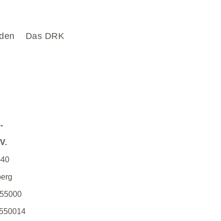
den
Das DRK
-
V.
–40
erg
 55000
550014