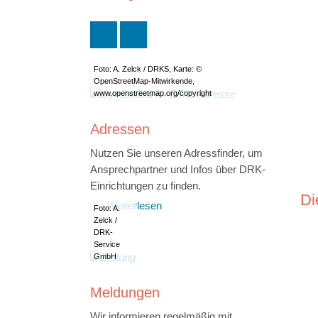
Foto: A. Zelck / DRKS, Karte: ©
OpenStreetMap-Mitwirkende,
www.openstreetmap.org/copyright
Adressen
Nutzen Sie unseren Adressfinder, um
Ansprechpartner und Infos über DRK-
Einrichtungen zu finden.
Di
Weiterlesen
Foto: A.
Zelck /
DRK-
Service
GmbH
Meldungen
Wir informieren regelmäßig mit