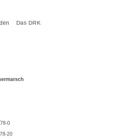
den
Das DRK
sermarsch
78-0
78-20