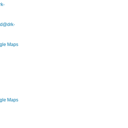
rk-
nd@drk-
ogle Maps
ogle Maps