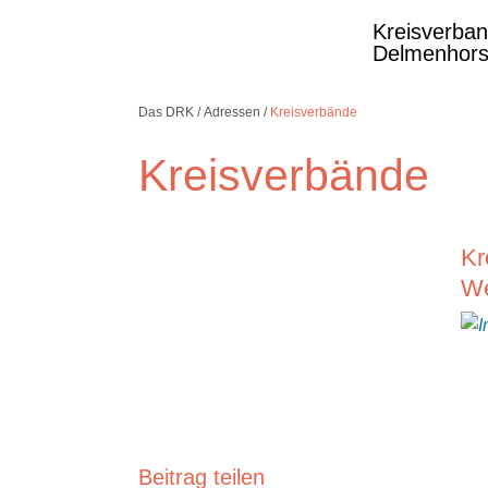
Kreisverba
Delmenhors
Das DRK
Adressen
Kreisverbände
Kreisverbände
Kostenlose DRK-
Kr
Hotline.
Wir beraten Sie
We
gerne.
08000
365
000
Infos für Sie
kostenfrei
rund um die Uhr
Beitrag teilen