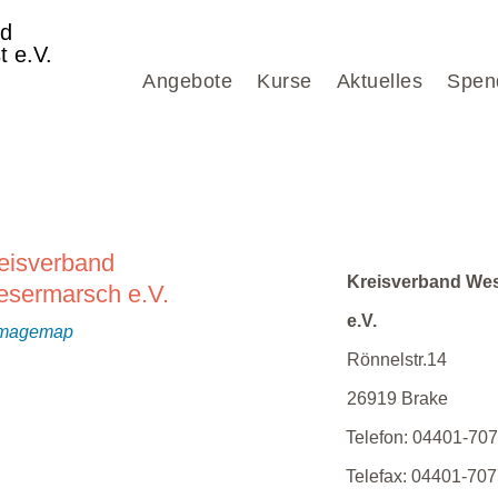
nd
t e.V.
Angebote
Kurse
Aktuelles
Spen
eisverband
Kreisverband We
sermarsch e.V.
e.V.
Rönnelstr.14
26919
Brake
Telefon:
04401-707
Telefax:
04401-707