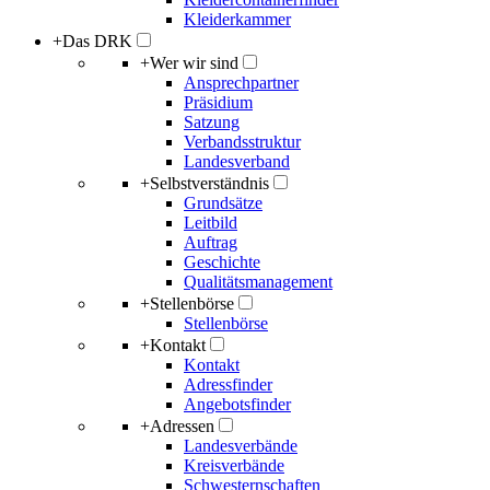
Kleiderkammer
+
Das DRK
+
Wer wir sind
Ansprechpartner
Präsidium
Satzung
Verbandsstruktur
Landesverband
+
Selbstverständnis
Grundsätze
Leitbild
Auftrag
Geschichte
Qualitätsmanagement
+
Stellenbörse
Stellenbörse
+
Kontakt
Kontakt
Adressfinder
Angebotsfinder
+
Adressen
Landesverbände
Kreisverbände
Schwesternschaften