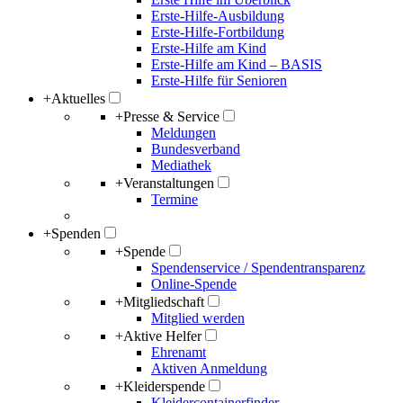
Erste-Hilfe-Ausbildung
Erste-Hilfe-Fortbildung
Erste-Hilfe am Kind
Erste-Hilfe am Kind – BASIS
Erste-Hilfe für Senioren
+
Aktuelles
+
Presse & Service
Meldungen
Bundesverband
Mediathek
+
Veranstaltungen
Termine
+
Spenden
+
Spende
Spendenservice / Spendentransparenz
Online-Spende
+
Mitgliedschaft
Mitglied werden
+
Aktive Helfer
Ehrenamt
Aktiven Anmeldung
+
Kleiderspende
Kleidercontainerfinder