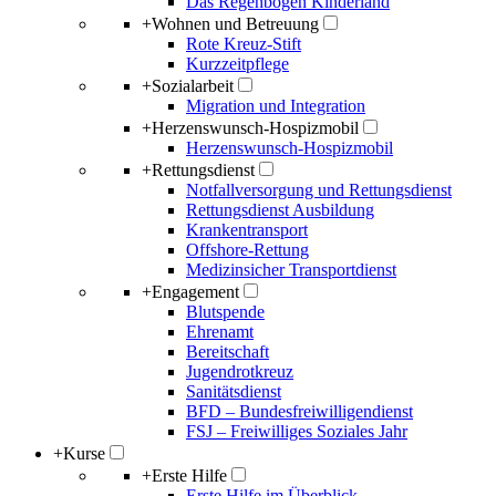
Das Regenbogen Kinderland
+
Wohnen und Betreuung
Rote Kreuz-Stift
Kurzzeitpflege
+
Sozialarbeit
Migration und Integration
+
Herzenswunsch-Hospizmobil
Herzenswunsch-Hospizmobil
+
Rettungsdienst
Notfallversorgung und Rettungsdienst
Rettungsdienst Ausbildung
Krankentransport
Offshore-Rettung
Medizinsicher Transportdienst
+
Engagement
Blutspende
Ehrenamt
Bereitschaft
Jugendrotkreuz
Sanitätsdienst
BFD – Bundesfreiwilligendienst
FSJ – Freiwilliges Soziales Jahr
+
Kurse
+
Erste Hilfe
Erste Hilfe im Überblick