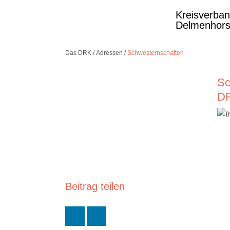
Kreisverba
Delmenhors
Das DRK
Adressen
Schwesternschaften
Kostenlose DRK-
Sc
Hotline.
Wir beraten Sie
DR
gerne.
08000
365
000
Infos für Sie
kostenfrei
rund um die Uhr
Beitrag teilen