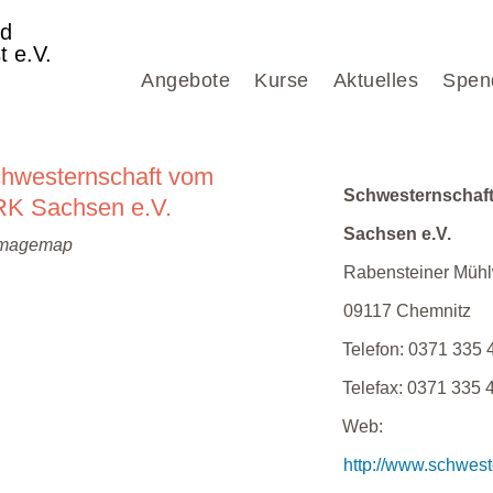
nd
t e.V.
Angebote
Kurse
Aktuelles
Spen
hwesternschaft vom
Schwesternschaf
K Sachsen e.V.
Sachsen e.V.
Rabensteiner Müh
09117
Chemnitz
Telefon:
0371 335 
Telefax:
0371 335 
Web:
http://www.schwest