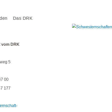
den
Das DRK
t vom DRK
lweg 5
47 00
47 177
ernschaft-