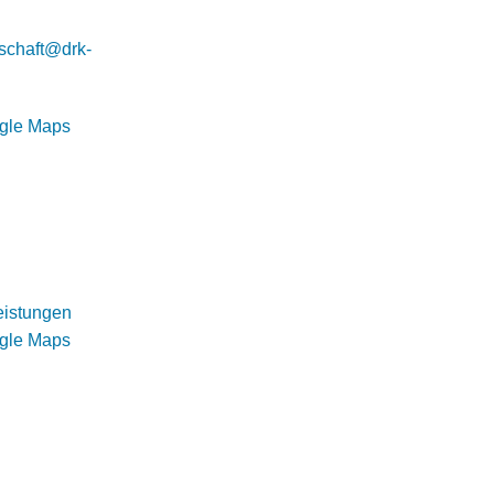
schaft@drk-
ogle Maps
eistungen
ogle Maps