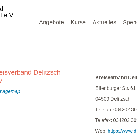
nd
t e.V.
Angebote
Kurse
Aktuelles
Spen
eisverband Delitzsch
Kreisverband Deli
V.
Eilenburger Str. 61
04509
Delitzsch
Telefon:
034202 30
Telefax:
034202 30
Web:
https://www.d