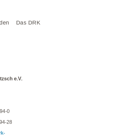
den
Das DRK
tzsch e.V.
94-0
94-28
rk-