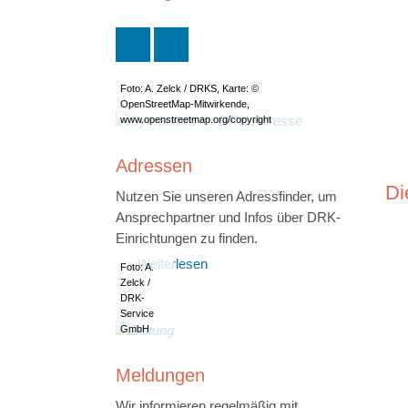
Foto: A. Zelck / DRKS, Karte: ©
OpenStreetMap-Mitwirkende,
www.openstreetmap.org/copyright
Adressen
Di
Nutzen Sie unseren Adressfinder, um
Ansprechpartner und Infos über DRK-
Einrichtungen zu finden.
Weiterlesen
Foto: A.
Zelck /
DRK-
Service
GmbH
Meldungen
Wir informieren regelmäßig mit