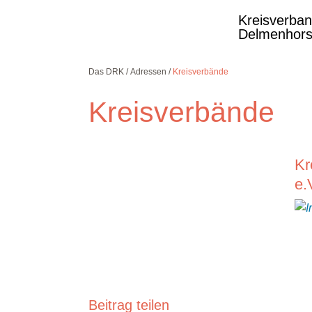
Kreisverba
Delmenhors
Das DRK
Adressen
Kreisverbände
Kreisverbände
Kostenlose DRK-
Kr
Hotline.
Wir beraten Sie
e.
gerne.
08000
365
000
Infos für Sie
kostenfrei
rund um die Uhr
Beitrag teilen