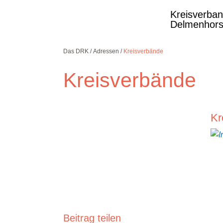
Kreisverba
Delmenhors
Das DRK
Adressen
Kreisverbände
Kreisverbände
Kostenlose DRK-
Kr
Hotline.
Wir beraten Sie
gerne.
08000
365
000
Infos für Sie
kostenfrei
rund um die Uhr
Beitrag teilen