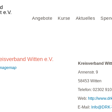
nd
t e.V.
Angebote
Kurse
Aktuelles
Spen
eisverband Witten e.V.
Kreisverband Witt
Annenstr. 9
58453
Witten
Telefon:
02302 91
Web:
http://www.dr
E-Mail:
Info@DRK-W