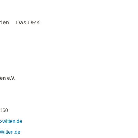
den
Das DRK
en e.V.
0160
k-witten.de
itten.de