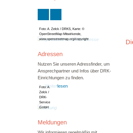
Foto: A. Zelck / DRKS, Karte: ©
OpenStreetMap-Mitwirkende,
www.openstreetmap.org/copyright
Di
Adressen
Nutzen Sie unseren Adressfinder, um
Ansprechpartner und Infos über DRK-
Einrichtungen zu finden.
Weiterlesen
Foto: A.
Zelck /
DRK-
Service
GmbH
Meldungen
Wir informieren regelmäßig mit