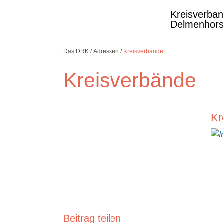
Kreisverba
Delmenhors
Das DRK
Adressen
Kreisverbände
Kreisverbände
Kostenlose DRK-
Kr
Hotline.
Wir beraten Sie
gerne.
08000
365
000
Infos für Sie
kostenfrei
rund um die Uhr
Beitrag teilen