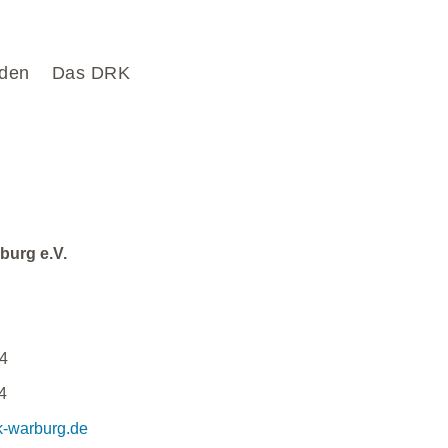
den
Das DRK
burg e.V.
4
4
k-warburg.de