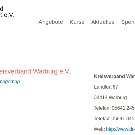
nd
t e.V.
Angebote
Kurse
Aktuelles
Spen
eisverband Warburg e.V.
Kreisverband War
Landfurt 67
34414
Warburg
Telefon:
05641 245
Telefax:
05641 345
Web:
http://www.dr