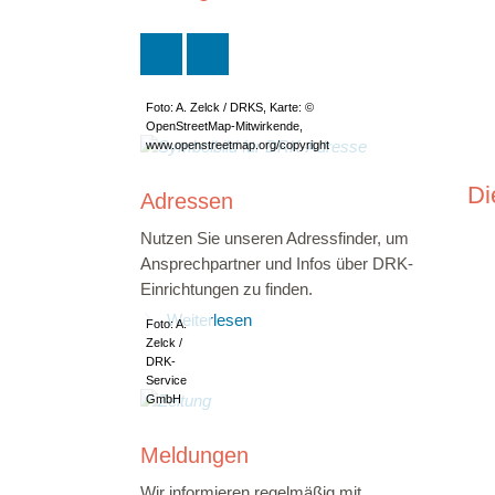
Foto: A. Zelck / DRKS, Karte: ©
OpenStreetMap-Mitwirkende,
www.openstreetmap.org/copyright
Di
Adressen
Nutzen Sie unseren Adressfinder, um
Ansprechpartner und Infos über DRK-
Einrichtungen zu finden.
Weiterlesen
Foto: A.
Zelck /
DRK-
Service
GmbH
Meldungen
Wir informieren regelmäßig mit