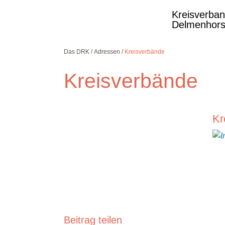
Kreisverba
Delmenhors
Das DRK
Adressen
Kreisverbände
Kreisverbände
Kostenlose DRK-
Kr
Hotline.
Wir beraten Sie
gerne.
08000
365
000
Infos für Sie
kostenfrei
rund um die Uhr
Beitrag teilen