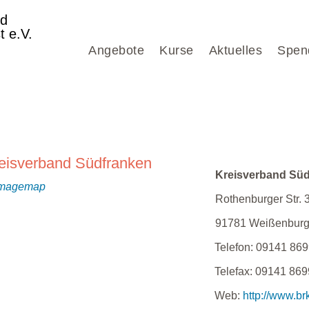
nd
t e.V.
Angebote
Kurse
Aktuelles
Spen
eisverband Südfranken
Kreisverband Sü
Rothenburger Str. 
91781
Weißenbur
Telefon:
09141 869
Telefax:
09141 869
Web:
http://www.br