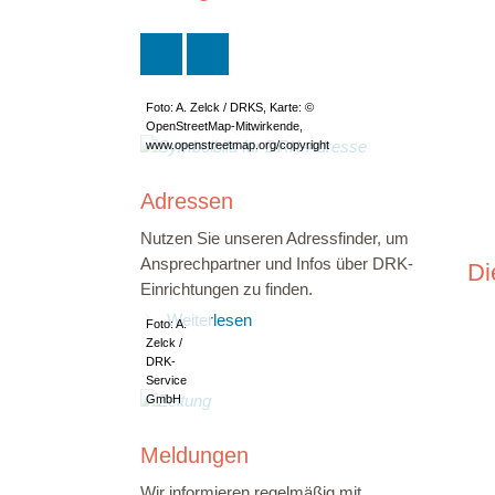
Foto: A. Zelck / DRKS, Karte: ©
OpenStreetMap-Mitwirkende,
www.openstreetmap.org/copyright
Adressen
Nutzen Sie unseren Adressfinder, um
Ansprechpartner und Infos über DRK-
Di
Einrichtungen zu finden.
Weiterlesen
Foto: A.
Zelck /
DRK-
Service
GmbH
Meldungen
Wir informieren regelmäßig mit