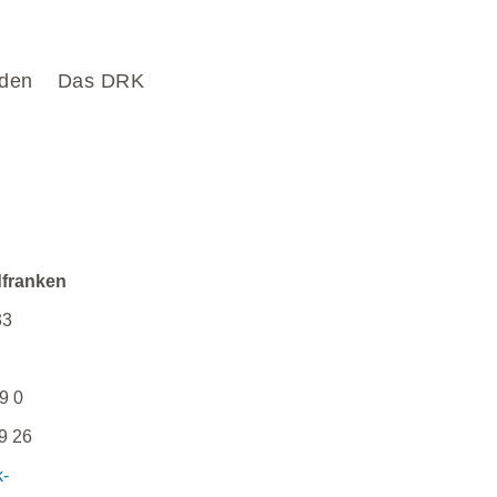
den
Das DRK
dfranken
33
g
9 0
9 26
k-