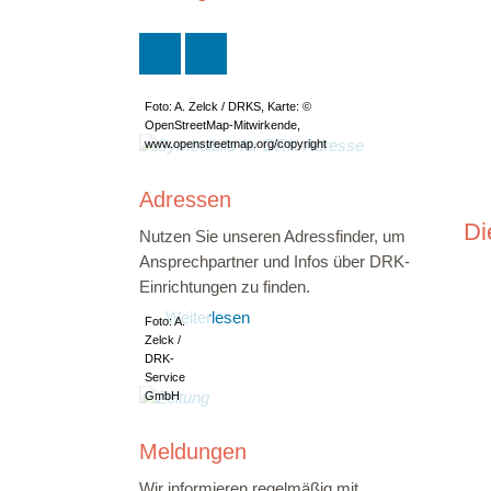
Foto: A. Zelck / DRKS, Karte: ©
OpenStreetMap-Mitwirkende,
www.openstreetmap.org/copyright
Adressen
Di
Nutzen Sie unseren Adressfinder, um
Ansprechpartner und Infos über DRK-
Einrichtungen zu finden.
Weiterlesen
Foto: A.
Zelck /
DRK-
Service
GmbH
Meldungen
Wir informieren regelmäßig mit