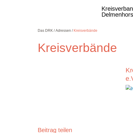
Kreisverba
Delmenhors
Das DRK
Adressen
Kreisverbände
Kreisverbände
Kostenlose DRK-
Kr
Hotline.
Wir beraten Sie
e.
gerne.
08000
365
000
Infos für Sie
kostenfrei
rund um die Uhr
Beitrag teilen