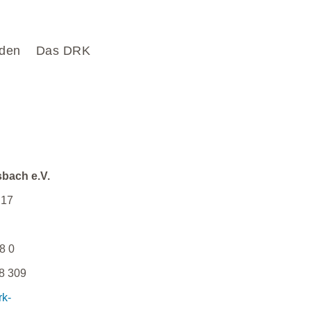
den
Das DRK
bach e.V.
 17
8 0
8 309
rk-